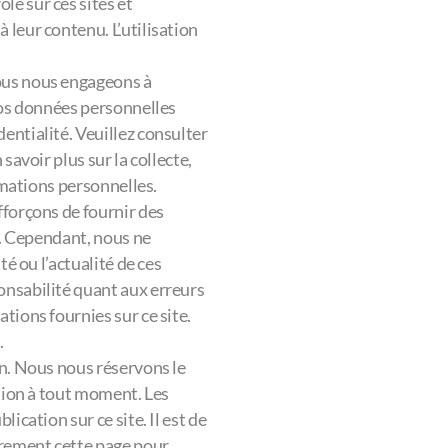
e sur ces sites et
leur contenu. L’utilisation
ous nous engageons à
vos données personnelles
entialité. Veuillez consulter
savoir plus sur la collecte,
ormations personnelles.
fforçons de fournir des
e. Cependant, nous ne
té ou l’actualité de ces
onsabilité quant aux erreurs
tions fournies sur ce site.
.
on. Nous nous réservons le
ation à tout moment. Les
ication sur ce site. Il est de
èrement cette page pour