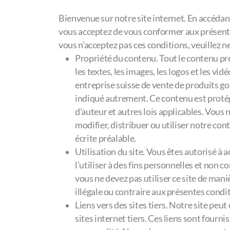
Bienvenue sur notre site internet. En accédant à
vous acceptez de vous conformer aux présentes
vous n’acceptez pas ces conditions, veuillez ne 
Propriété du contenu. Tout le contenu pré
les textes, les images, les logos et les vid
entreprise suisse de vente de produits go
indiqué autrement. Ce contenu est protégé 
d’auteur et autres lois applicables. Vous n
modifier, distribuer ou utiliser notre co
écrite préalable.
Utilisation du site. Vous êtes autorisé à a
l’utiliser à des fins personnelles et non
vous ne devez pas utiliser ce site de mani
illégale ou contraire aux présentes condit
Liens vers des sites tiers. Notre site peut
sites internet tiers. Ces liens sont fourni