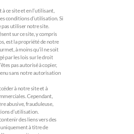
 ce site et en l’utilisant,
 conditions d’utilisation. Si
pas utiliser notre site.
sent sur ce site, y compris
éos, est la propriété de notre
urmet, à moins qu’il ne soit
par les lois sur le droit
’êtes pas autorisé à copier,
ntenu sans notre autorisation
ccéder à notre site et à
 commerciales. Cependant,
ère abusive, frauduleuse,
ions d’utilisation.
 contenir des liens vers des
s uniquement à titre de