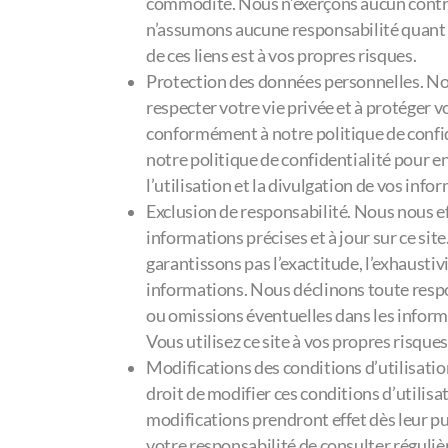
commodité. Nous n’exerçons aucun contrôl
n’assumons aucune responsabilité quant à 
de ces liens est à vos propres risques.
Protection des données personnelles. N
respecter votre vie privée et à protéger 
conformément à notre politique de confid
notre politique de confidentialité pour en 
l’utilisation et la divulgation de vos inf
Exclusion de responsabilité. Nous nous e
informations précises et à jour sur ce sit
garantissons pas l’exactitude, l’exhaustivi
informations. Nous déclinons toute resp
ou omissions éventuelles dans les informa
Vous utilisez ce site à vos propres risques
Modifications des conditions d’utilisati
droit de modifier ces conditions d’utilis
modifications prendront effet dès leur publ
votre responsabilité de consulter réguli