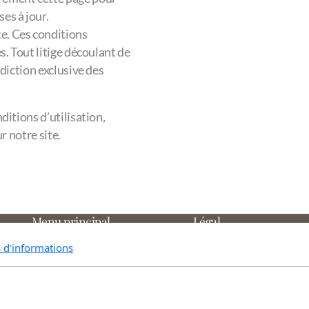
es à jour.
te. Ces conditions
es. Tout litige découlant de
ridiction exclusive des
itions d’utilisation,
r notre site.
Menu principal
Légal
Accueil
Conditions d'utilisati
s d'informations
Nos produits
Politique de confidenti
Nos valeurs
Pro et partenaires